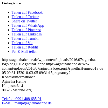
Eintrag teilen
Teilen auf Facebook
Teilen auf Twitter
Share on Twitter
Teilen auf WhatsApp
Teilen auf Pinterest
Teilen auf LinkedIn
Teilen auf Tumblr
Teilen auf Vk
Teilen auf Reddit
Per E-Mail teilen
https://agnethahenne.de/wp-content/uploads/2016/07/agnetha-
logo.png
0
0
AgnethaHenne
https://agnethahenne.de/wp-
content/uploads/2016/07/agnetha-logo.png
AgnethaHenne
2018-03-
05 09:31:15
2018-03-05 09:31:15
pregnancy2
Kontaktinformationen
Agnetha Henne
Hauptstraße 4
94526
Metten/Berg
Telefon:
0991 408 685 01
E-Mail:
mail(at)agnethahenne.de